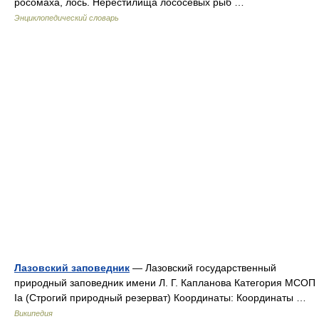
росомаха, лось. Нерестилища лососёвых рыб …
Энциклопедический словарь
Лазовский заповедник
— Лазовский государственный
природный заповедник имени Л. Г. Капланова Категория МСОП
Ia (Строгий природный резерват) Координаты: Координаты …
Википедия