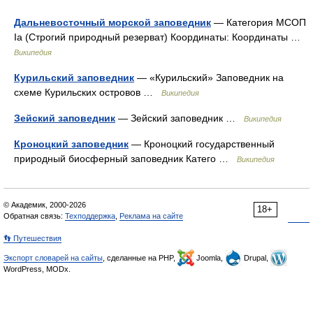
Дальневосточный морской заповедник
— Категория МСОП
Ia (Строгий природный резерват) Координаты: Координаты …
Википедия
Курильский заповедник
— «Курильский» Заповедник на
схеме Курильских островов …
Википедия
Зейский заповедник
— Зейский заповедник …
Википедия
Кроноцкий заповедник
— Кроноцкий государственный
природный биосферный заповедник Катего …
Википедия
© Академик, 2000-2026
18+
Обратная связь:
Техподдержка
,
Реклама на сайте
👣 Путешествия
Экспорт словарей на сайты
, сделанные на PHP,
Joomla,
Drupal,
WordPress, MODx.