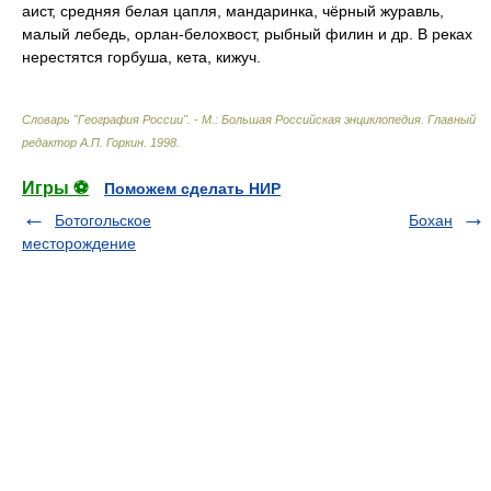
аист, средняя белая цапля, мандаринка, чёрный журавль,
малый лебедь, орлан-белохвост, рыбный филин и др. В реках
нерестятся горбуша, кета, кижуч.
Словарь "География России". - М.: Большая Российская энциклопедия
.
Главный
редактор А.П. Горкин
.
1998
.
Игры ⚽
Поможем сделать НИР
Ботогольское
Бохан
месторождение