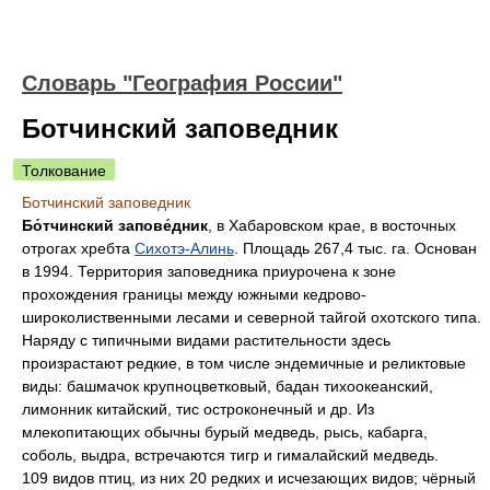
Словарь "География России"
Ботчинский заповедник
Толкование
Ботчинский заповедник
Бо́тчинский запове́дник
, в Хабаровском крае, в восточных
отрогах хребта
Сихотэ-Алинь
. Площадь 267,4 тыс. га. Основан
в 1994. Территория заповедника приурочена к зоне
прохождения границы между южными кедрово-
широколиственными лесами и северной тайгой охотского типа.
Наряду с типичными видами растительности здесь
произрастают редкие, в том числе эндемичные и реликтовые
виды: башмачок крупноцветковый, бадан тихоокеанский,
лимонник китайский, тис остроконечный и др. Из
млекопитающих обычны бурый медведь, рысь, кабарга,
соболь, выдра, встречаются тигр и гималайский медведь.
109 видов птиц, из них 20 редких и исчезающих видов; чёрный